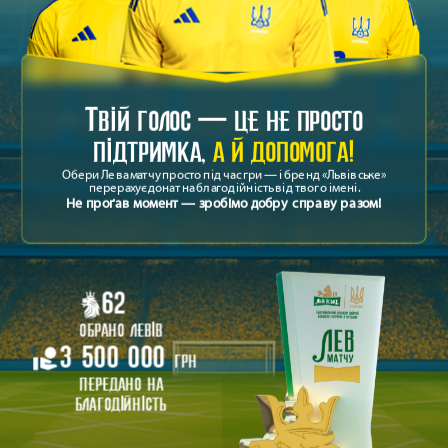
Твій голос — це не просто
підтримка,
а й допомога!
Обери Лева матчу просто під час гри — і бренд «Львівське»
перерахує донат на благодійність від твого імені.
Не проґав момент — зробімо добру справу разом!
62
обрано левів
голос
донат
благодійність
3 500 000
грн
передано на
благодійність