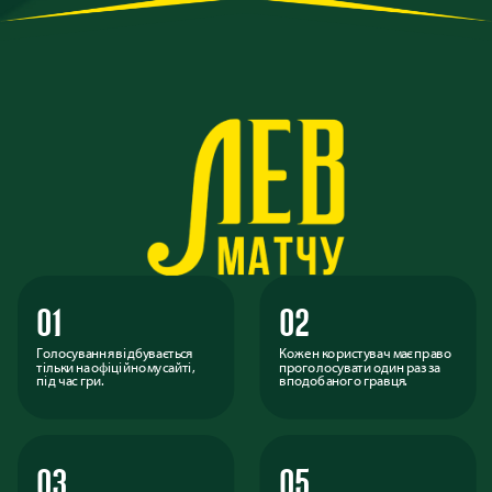
01
02
Голосування відбувається
Кожен користувач має право
тільки на офіційному сайті,
проголосувати один раз за
під час гри.
вподобаного гравця.
03
05