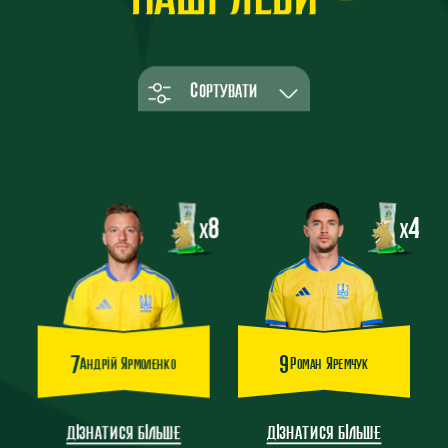
НАШІ ЛЕВИ
Сортувати
8
4
x
x
7
9
Андрій Ярмоленко
Роман Яремчук
дізнатися більше
дізнатися більше